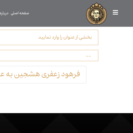
صفحه اصلی
درباره
فرهود زعفری هشجین به عنوا