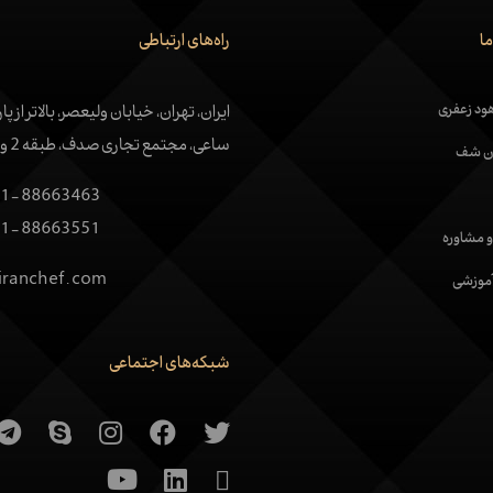
ا
راه‌های ارتباطی
ود زعفری
ایران، تهران، خیابان ولیعصر، بالاتر از پا
ساعی، مجتمع تجاری صدف، طبقه 2 واحد 4
ران شف
1-88663463
1-88663551
 و مشاوره
iranchef.com
آموزشی
شبکه‌های اجتماعی