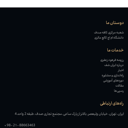
دوستان ما
شعبه مرکزی کافه صدف
دانشگاه ام اچ کالچ مالزی
خدمات ما
رزومه فرهود زعفری
درباره ایران شف
اخبار
راه‌اندازی و مشاوره
دوره‌های آموزشی
مقالات
رسپی‌ها
راه‌های ارتباطی
ایران، تهران، خیابان ولیعصر، بالاتر از پارک ساعی، مجتمع تجاری صدف، طبقه 2 واحد 4
+98-21-88663463