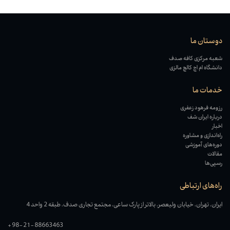
دوستان ما
شعبه مرکزی کافه صدف
دانشگاه ام اچ کالچ مالزی
خدمات ما
رزومه فرهود زعفری
درباره ایران شف
اخبار
راه‌اندازی و مشاوره
دوره‌های آموزشی
مقالات
رسپی‌ها
راه‌های ارتباطی
ایران، تهران، خیابان ولیعصر، بالاتر از پارک ساعی، مجتمع تجاری صدف، طبقه 2 واحد 4
+98-21-88663463