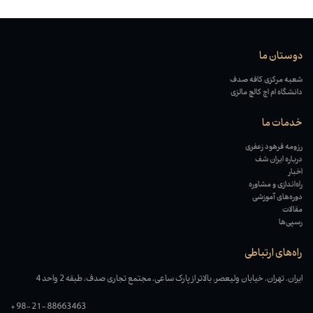
دوستان ما
شعبه مرکزی کافه صدف
دانشگاه ام اچ کالچ مالزی
خدمات ما
رزومه فرهود زعفری
درباره ایران شف
اخبار
راه‌اندازی و مشاوره
دوره‌های آموزشی
مقالات
رسپی‌ها
راه‌های ارتباطی
ایران، تهران، خیابان ولیعصر، بالاتر از پارک ساعی، مجتمع تجاری صدف، طبقه 2 واحد 4
+98-21-88663463