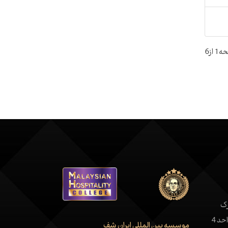
 از6
رک
موسسه بین المللی ایران شف