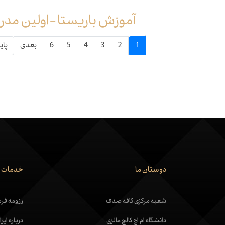
آموزش باریستا-اولین مدرسه قهوه
1
2
3
4
5
6
بعدی
پای
دوستان ما
خدمات م
شعبه مرکزی کافه صدف
رزومه فره
دانشگاه ام اچ کالچ مالزی
درباره ای