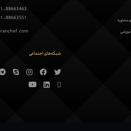
1-88663463
1-88663551
 و مشاوره
iranchef.com
آموزشی
شبکه‌های اجتماعی