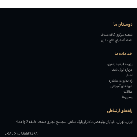
دوستان ما
شعبه مرکزی کافه صدف
دانشگاه ام اچ کالچ مالزی
خدمات ما
رزومه فرهود زعفری
درباره ایران شف
اخبار
راه‌اندازی و مشاوره
دوره‌های آموزشی
مقالات
رسپی‌ها
راه‌های ارتباطی
ایران، تهران، خیابان ولیعصر، بالاتر از پارک ساعی، مجتمع تجاری صدف، طبقه 2 واحد 4
+98-21-88663463