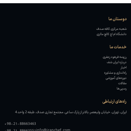
دوستان ما
شعبه مرکزی کافه صدف
دانشگاه ام اچ کالچ مالزی
خدمات ما
رزومه فرهود زعفری
درباره ایران شف
اخبار
راه‌اندازی و مشاوره
دوره‌های آموزشی
مقالات
رسپی‌ها
راه‌های ارتباطی
ایران، تهران، خیابان ولیعصر، بالاتر از پارک ساعی، مجتمع تجاری صدف، طبقه 2 واحد 4
+98-21-88663463
info@iranchef.com